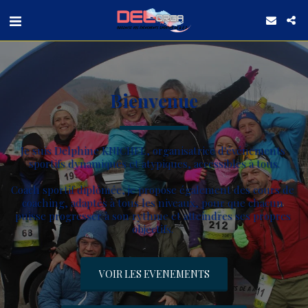
Bienvenue
Je suis Delphine KNICHEL, organisatrice d'événements 
sportifs dynamiques et atypiques, accessibles à tous.
Coach sportif diplômée, je propose également des cours de 
coaching, adaptés à tous les niveaux, pour que chacun 
puisse progresser à son rythme et atteindres ses propres 
objectifs. 
VOIR LES EVENEMENTS